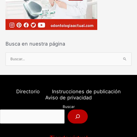
Busca en nuestra página
B
u
s
c
a
Directorio
Instrucciones de publicación
r
Aviso de privacidad
p
Buscar
o
r
: