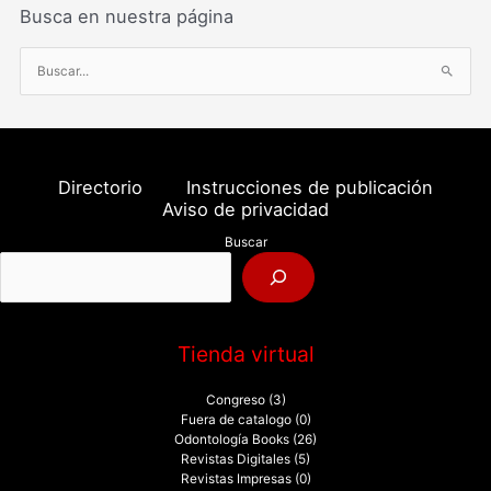
Busca en nuestra página
B
u
s
c
a
Directorio
Instrucciones de publicación
r
Aviso de privacidad
p
Buscar
o
r
:
Tienda virtual
Congreso
(3)
Fuera de catalogo
(0)
Odontología Books
(26)
Revistas Digitales
(5)
Revistas Impresas
(0)