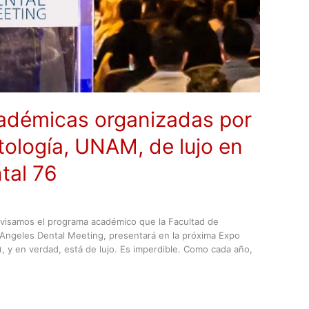
adémicas organizadas por
tología, UNAM, de lujo en
tal 76
visamos el programa académico que la Facultad de
Angeles Dental Meeting, presentará en la próxima Expo
), y en verdad, está de lujo. Es imperdible. Como cada año,