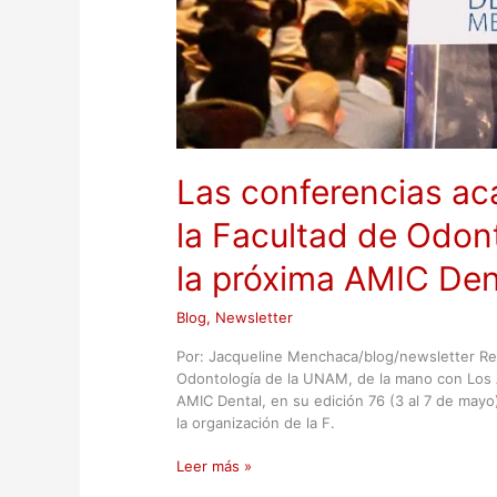
Las conferencias ac
la Facultad de Odon
la próxima AMIC Den
Blog
,
Newsletter
Por: Jacqueline Menchaca/blog/newsletter Re
Odontología de la UNAM, de la mano con Los 
AMIC Dental, en su edición 76 (3 al 7 de mayo
la organización de la F.
Leer más »